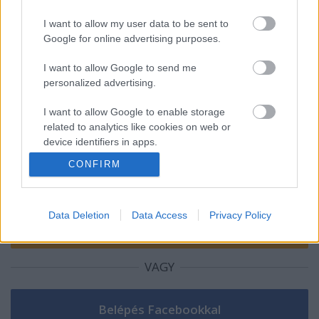
Tavaszi zsongás
I want to allow my user data to be sent to
Google for online advertising purposes.
I want to allow Google to send me
personalized advertising.
Szólj hozzá!
I want to allow Google to enable storage
A hozzászóláshoz be kell lépned!
related to analytics like cookies on web or
device identifiers in apps.
CONFIRM
I want to allow Google to enable storage
related to functionality of the website or app.
Data Deletion
Data Access
Privacy Policy
I want to allow Google to enable storage
related to personalization.
I want to allow Google to enable storage
VAGY
related to security, including authentication
functionality and fraud prevention, and other
user protection.