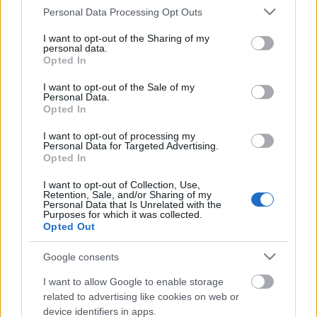
Please note that this website/app uses one or more Google
Personal Data Processing Opt Outs
services and may gather and store information including but
Ünnepi pillanatok
not limited to your visit or usage behaviour. You may click to
I want to opt-out of the Sharing of my
personal data.
grant or deny consent to Google and its third-party tags to
Opted In
use your data for below specified purposes in below Google
consent section.
I want to opt-out of the Sale of my
Personal Data.
Lomtalanítás magyar módra
Opted In
I want to opt-out of processing my
Personal Data for Targeted Advertising.
Opted In
Pályázat
I want to opt-out of Collection, Use,
Retention, Sale, and/or Sharing of my
Personal Data that Is Unrelated with the
Purposes for which it was collected.
Opted Out
Szemétdíj és kedvezmények
Google consents
I want to allow Google to enable storage
related to advertising like cookies on web or
device identifiers in apps.