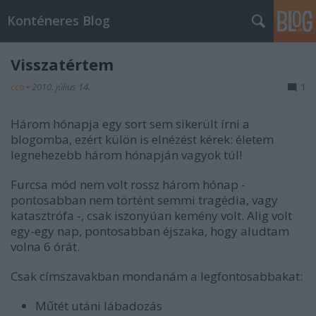
Konténeres Blog
Visszatértem
cca
•
2010. július 14.
1
Három hónapja egy sort sem sikerült írni a
blogomba, ezért külön is elnézést kérek: életem
legnehezebb három hónapján vagyok túl!
Furcsa mód nem volt rossz három hónap -
pontosabban nem történt semmi tragédia, vagy
katasztrófa -, csak iszonyúan kemény volt. Alig volt
egy-egy nap, pontosabban éjszaka, hogy aludtam
volna 6 órát.
Csak címszavakban mondanám a legfontosabbakat:
Műtét utáni lábadozás