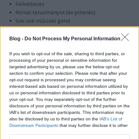
Fellebbezés
Római tanulmányút (ée pihenés)
Sok-sok műszaki gond
Új teherautó és munkagép
Tanfolyam
Blog -
Do Not Process My Personal Information
Foci vb...
If you wish to opt-out of the sale, sharing to third parties, or
Ezekről hamarosan részletesen is írok, de még vissza
processing of your personal or sensitive information for
kell rázódnom a blogolásba :)
targeted advertising by us, please use the below opt-out
section to confirm your selection. Please note that after your
opt-out request is processed you may continue seeing
interest-based ads based on personal information utilized by
us or personal information disclosed to third parties prior to
Címkék:
munka
időjárás
konténer
vállalkozás
pihenés
vegyes
your opt-out. You may separately opt-out of the further
disclosure of your personal information by third parties on the
IAB’s list of downstream participants. This information may
also be disclosed by us to third parties on the
IAB’s List of
Downstream Participants
that may further disclose it to other
Ajánlott bejegyzések:
third parties.