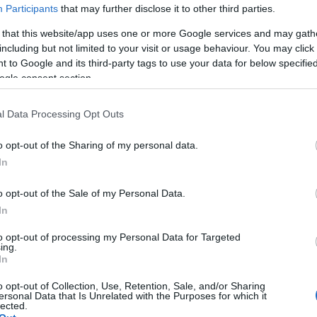
Participants
that may further disclose it to other third parties.
költségek
2011
 that this website/app uses one or more Google services and may gath
including but not limited to your visit or usage behaviour. You may click 
 to Google and its third-party tags to use your data for below specifi
ogle consent section.
SÜTI BEÁLLÍTÁSOK MÓDOSÍTÁSA
l Data Processing Opt Outs
o opt-out of the Sharing of my personal data.
In
o opt-out of the Sale of my Personal Data.
K
In
to opt-out of processing my Personal Data for Targeted
ing.
In
o opt-out of Collection, Use, Retention, Sale, and/or Sharing
ersonal Data that Is Unrelated with the Purposes for which it
lected.