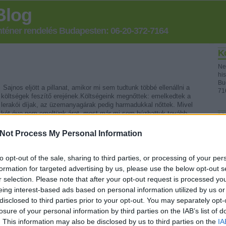
Blog
onténer rendelés Budapesten: 06-20-372-7164
K
Ne
his
Bu
Sajnos eljött a pillanat, amikor mi sem tudtunk többé ellenállni a
71
költségek feszítő erejének.Költségeink megnőttek: emelkedtek a
lerakói díjak, az üzemanyagárak pedig harmadukkal nőttek. Mivel
két éve nem emeltünk árat, most már mi sem húzhattuk tovább.
K
Nagyon…
Not Process My Personal Information
to opt-out of the sale, sharing to third parties, or processing of your per
formation for targeted advertising by us, please use the below opt-out s
Fr
r selection. Please note that after your opt-out request is processed y
eing interest-based ads based on personal information utilized by us or
disclosed to third parties prior to your opt-out. You may separately opt-
losure of your personal information by third parties on the IAB’s list of
Tetszik
0
. This information may also be disclosed by us to third parties on the
IA