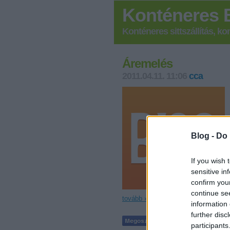
Konténeres 
Konténeres sittszállítás, k
Áremelés
2011.04.11. 11:06
cca
Blog -
Do 
If you wish 
sensitive in
confirm you
continue se
tovább »
information 
further disc
participants