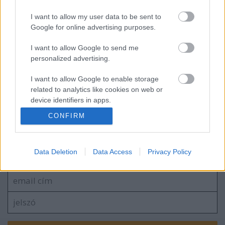
I want to allow my user data to be sent to
Halott csecsemőt találtak egy
Google for online advertising purposes.
konténerben
I want to allow Google to send me
personalized advertising.
I want to allow Google to enable storage
Boldog Új Évet!
related to analytics like cookies on web or
device identifiers in apps.
CONFIRM
I want to allow Google to enable storage
related to functionality of the website or app.
Szólj hozzá!
Data Deletion
Data Access
Privacy Policy
I want to allow Google to enable storage
A hozzászóláshoz be kell lépned!
related to personalization.
I want to allow Google to enable storage
related to security, including authentication
functionality and fraud prevention, and other
user protection.