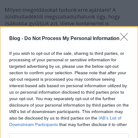
Milyen megoldásokat tudunk erre ajánlani? A
zöldhulladéktól megszabadulhatunk úgy, hogy
zsákokba gyűjtjük azt, illetve konténerrel is
elszállíttathatjuk. Sok esetben anyagilag kedvezőbb
lehet egy platós teherautó rendelése, mert nem kell
Blog -
Do Not Process My Personal Information
foglalkoznunk a rakodással. További előnyei közt
említhető, hogy megkíméljük magunkat a
If you wish to opt-out of the sale, sharing to third parties, or
területfoglalási engedély utáni szaladgálás
processing of your personal or sensitive information for
fáradalmaitól is.
targeted advertising by us, please use the below opt-out
section to confirm your selection. Please note that after your
Aki teheti, természetesen a legjobb megoldásként
opt-out request is processed you may continue seeing
saját komposztálót létesít a kert végében. Ezzel
interest-based ads based on personal information utilized by
nemcsak a szállítás költségeit spórolja meg, de a
us or personal information disclosed to third parties prior to
következő évben már kiváló komposzttal javíthatja a
your opt-out. You may separately opt-out of the further
földje minőségét.
disclosure of your personal information by third parties on the
IAB’s list of downstream participants. This information may
also be disclosed by us to third parties on the
IAB’s List of
Downstream Participants
that may further disclose it to other
third parties.
Címkék:
szolgáltatás
ősz
konténer
szállítás
zöldhulladék