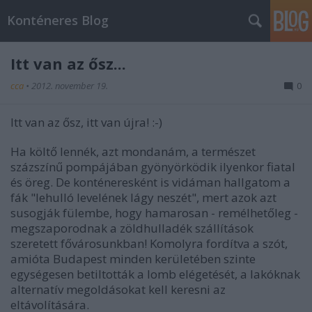
Konténeres Blog
Itt van az ősz...
cca
•
2012. november 19.
0
Itt van az ősz, itt van újra! :-)
Ha költő lennék, azt mondanám, a természet
százszínű pompájában gyönyörködik ilyenkor fiatal
és öreg. De konténeresként is vidáman hallgatom a
fák "lehulló levelének lágy neszét", mert azok azt
susogják fülembe, hogy hamarosan - remélhetőleg -
megszaporodnak a zöldhulladék szállítások
szeretett fővárosunkban! Komolyra fordítva a szót,
amióta Budapest minden kerületében szinte
egységesen betiltották a lomb elégetését, a lakóknak
alternatív megoldásokat kell keresni az
eltávolítására.