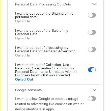
Please note that this website/app uses one or more Google
Personal Data Processing Opt Outs
lomb
services and may gather and store information including but
not limited to your visit or usage behaviour. You may click to
I want to opt-out of the Sharing of my
personal data.
grant or deny consent to Google and its third-party tags to
Opted In
use your data for below specified purposes in below Google
consent section.
Ajánlott bejegyzések:
I want to opt-out of the Sale of my
Personal Data.
Opted In
I want to opt-out of processing my
Boldog Új Évet!
Personal Data for Targeted Advertising.
Opted In
I want to opt-out of Collection, Use,
Retention, Sale, and/or Sharing of my
Personal Data that Is Unrelated with the
Azbesztpala szállítás
Purposes for which it was collected.
Opted Out
Google consents
I want to allow Google to enable storage
Lomtalanítás magyar módra
related to advertising like cookies on web or
device identifiers in apps.