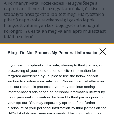
A Kormányhivatal Közlekedési Felügyelősége a
napokban ellenőrizte az egyik autónkat, és kisebb
szabálytalanságokat állapított meg. Hiányoztak a
pihenő napokról a tevékenység igazoló lapok,
hiányzott valamilyen kézi bejegyzés a tachográf
korongról (?), és talán még valami apró mulasztást
talált az ellenőr.
Tulajdonképpen nem követtünk el semmi komoly
szabálytalanságot, nem volt túlsúly az autón, a
Blog -
Do Not Process My Personal Information
vezetési időt nem lépte túl a sofőr, de a
figyelmetlenségből adódó mulasztásokat a
If you wish to opt-out of the sale, sharing to third parties, or
Felügyelőség úgy értelmezte, mintha mégis a
processing of your personal or sensitive information for
vezetési idő túllépése történt volna meg. Ezért
targeted advertising by us, please use the below opt-out
650.000 Ft büntetést szabhattak volna ki ránk (!!!), de
section to confirm your selection. Please note that after your
lévén, hogy első alkalommal találtak nálunk
opt-out request is processed you may continue seeing
szabálytalanságot, eltekintettek a bírság
interest-based ads based on personal information utilized by
megfizetésétől, és csak figyelmeztetésben
us or personal information disclosed to third parties prior to
részesítettek.
your opt-out. You may separately opt-out of the further
disclosure of your personal information by third parties on the
IAB’s list of downstream participants. This information may