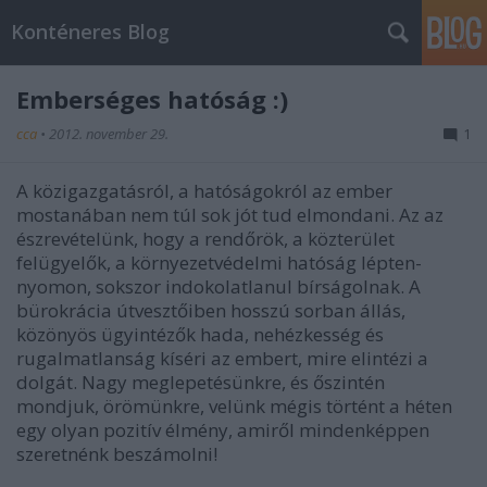
Konténeres Blog
Emberséges hatóság :)
cca
•
2012. november 29.
1
A közigazgatásról, a hatóságokról az ember
mostanában nem túl sok jót tud elmondani. Az az
észrevételünk, hogy a rendőrök, a közterület
felügyelők, a környezetvédelmi hatóság lépten-
nyomon, sokszor indokolatlanul bírságolnak. A
bürokrácia útvesztőiben hosszú sorban állás,
közönyös ügyintézők hada, nehézkesség és
rugalmatlanság kíséri az embert, mire elintézi a
dolgát. Nagy meglepetésünkre, és őszintén
mondjuk, örömünkre, velünk mégis történt a héten
egy olyan pozitív élmény, amiről mindenképpen
szeretnénk beszámolni!