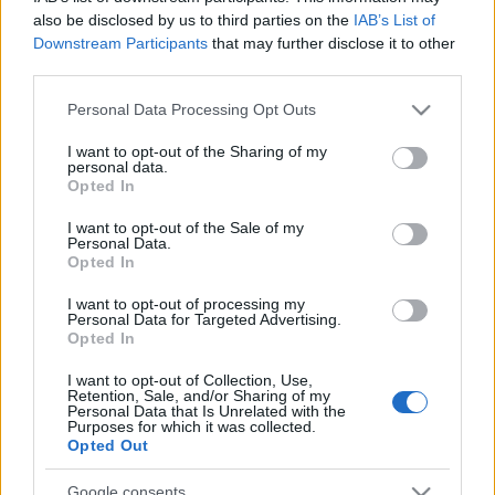
also be disclosed by us to third parties on the
IAB’s List of
Ezt egy nagyon korrekt eljárásnak tartjuk, bár a
Downstream Participants
that may further disclose it to other
650.000 Ft-os bírság a jövőre nézve elég
third parties.
elrettentőnek tűnik, és egy kissé túlzásnak találjuk.
Please note that this website/app uses one or more Google
Personal Data Processing Opt Outs
services and may gather and store information including but
not limited to your visit or usage behaviour. You may click to
I want to opt-out of the Sharing of my
personal data.
grant or deny consent to Google and its third-party tags to
Opted In
Címkék:
büntetés
hatóság
bírság
emberség
NKH
use your data for below specified purposes in below Google
consent section.
I want to opt-out of the Sale of my
Personal Data.
Opted In
I want to opt-out of processing my
Ajánlott bejegyzések:
Personal Data for Targeted Advertising.
Opted In
I want to opt-out of Collection, Use,
Aranyköpések
Retention, Sale, and/or Sharing of my
Personal Data that Is Unrelated with the
Purposes for which it was collected.
Opted Out
Google consents