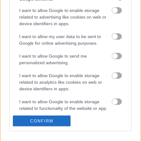
Napi kalandok
I want to allow Google to enable storage
related to advertising like cookies on web or
device identifiers in apps.
Szemétdíj és kedvezmények
I want to allow my user data to be sent to
Google for online advertising purposes.
I want to allow Google to send me
personalized advertising.
Visszatértem
I want to allow Google to enable storage
related to analytics like cookies on web or
device identifiers in apps.
Év végi hajtás
I want to allow Google to enable storage
related to functionality of the website or app.
I want to allow Google to enable storage
CONFIRM
related to personalization.
Szólj hozzá!
I want to allow Google to enable storage