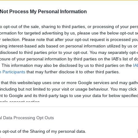
n gondolkozunk az engedélyek megkérésén, de erről majd később)
a szerda örömteli információt hozott számunkra. Az előző heti blog
Not Process My Personal Information
nszám és elérhetőségi problémát megoldottuk, így a néhol eddig
nyebbé vált.
to opt-out of the sale, sharing to third parties, or processing of your per
ren keresztül vállalunk területfoglalási engedély intézést is!
Az
formation for targeted advertising by us, please use the below opt-out s
g fejlesztés alatt áll, de a szolgáltatás elindult, megkönnyítve a
áltatásról még a későbbiekben részletesen beszámolunk.
r selection. Please note that after your opt-out request is processed y
eing interest-based ads based on personal information utilized by us or
 a Budapest Konténer a Budapest-Bamako Rally egyik csapatának
disclosed to third parties prior to your opt-out. You may separately opt-
 200 felszerelt tolltartót juttat el bissau-Guineai gyerekeknek.
losure of your personal information by third parties on the IAB’s list of
z akciónkhoz, elérhetőségeink bármelyikén jelezhetitek nekünk.
. This information may also be disclosed by us to third parties on the
IA
Participants
that may further disclose it to other third parties.
Tetszik
0
 that this website/app uses one or more Google services and may gath
K
including but not limited to your visit or usage behaviour. You may click 
 to Google and its third-party tags to use your data for below specifi
onténer
hulladék
bamako
engedély
területfoglalási
ogle consent section.
l Data Processing Opt Outs
o opt-out of the Sharing of my personal data.