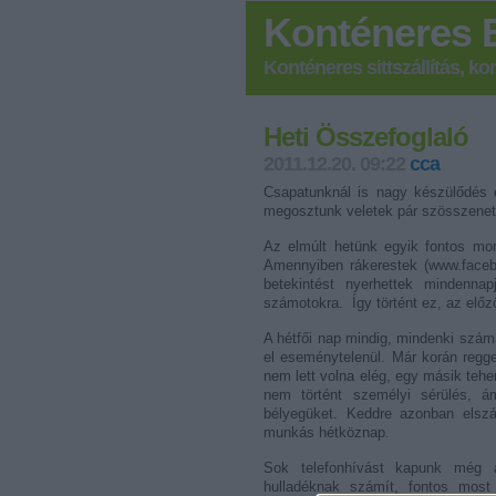
Konténeres 
Konténeres sittszállítás, k
Heti Összefoglaló
2011.12.20. 09:22
cca
Csapatunknál is nagy készülődés 
megosztunk veletek pár szösszenet
Az elmúlt hetünk egyik fontos m
Amennyiben rákerestek (www.facebo
betekintést nyerhettek mindennap
számotokra.
Így történt ez, az elő
A hétfői nap mindig, mindenki szám
el eseménytelenül. Már korán regge
nem lett volna elég, egy másik teh
nem történt személyi sérülés, 
bélyegüket. Keddre azonban elszál
munkás hétköznap.
Sok telefonhívást kapunk még a
hulladéknak számít, fontos mos