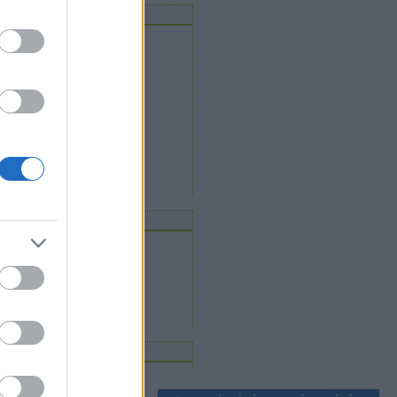
rchívum
2012 november
(
3
)
2011 december
(
5
)
2011 szeptember
(
1
)
2011 augusztus
(
1
)
2011 július
(
1
)
2011 május
(
1
)
2011 április
(
1
)
2011 március
(
1
)
2011 február
(
1
)
2011 január
(
1
)
Tovább
...
eedek
RSS 2.0
bejegyzések
,
kommentek
Atom
bejegyzések
,
kommentek
gyéb