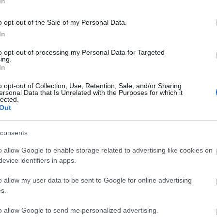
In
A
sa óta az összes telefonszolgáltatónak lehetővé kell tennie a
zetőik részére. Ennek eredményeképpen az egyes szolgáltatóknak
o opt-out of the Sale of my Personal Data.
zámának megtartását akkor is, ha az előfizető úgy dönt, másik
In
to opt-out of processing my Personal Data for Targeted
bár cégünk telefonszáma 20/3727164 - ez valójában már a T-mobile
ing.
 forrása ott kezdődik, hogy létezik egy tényleges (30-as) számmal
In
tosan ugyanezzel a telefonszámmal. Így történik meg, hogy a
 Több tisztelt ügyfelünk is jelezte, hogy hívásindításuk a cégünk
o opt-out of Collection, Use, Retention, Sale, and/or Sharing
unkatársaink veszik fel a telefont, hanem egy számukra ismeretlen
ersonal Data that Is Unrelated with the Purposes for which it
tük és felvettük a kapcsolatot az említett szolgáltatóval, ám a
lected.
 Ők is értetlenül állnak az eset előtt.
Out
 gondoknak, és sikerült megegyeznünk a szám tulajdonosával,
F
consents
es számon is várjuk ügyfeleink megrendelését!
o allow Google to enable storage related to advertising like cookies on
evice identifiers in apps.
Tetszik
0
o allow my user data to be sent to Google for online advertising
s.
E
léma
konténer
telefonszám
rendelés
számhordozás
to allow Google to send me personalized advertising.