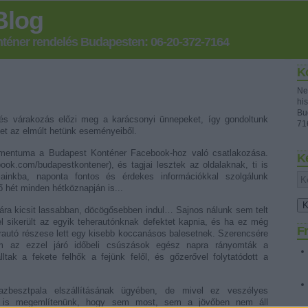
Blog
onténer rendelés Budapesten: 06-20-372-7164
K
Ne
his
Bu
és várakozás előzi meg a karácsonyi ünnepeket, így gondoltunk
71
et az elmúlt hetünk eseményeiből.
omentuma a Budapest Konténer Facebook-hoz való csatlakozása.
K
ok.com/budapestkontener), és tagjai lesztek az oldalaknak, ti is
jainkba, naponta fontos és érdekes információkkal szolgálunk
ző hét minden hétköznapján is...
ára kicsit lassabban, döcögősebben indul… Sajnos nálunk sem telt
l sikerült az egyik teherautónknak defektet kapnia, és ha ez még
Fr
erautó részese lett egy kisebb koccanásos balesetnek. Szerencsére
ám az ezzel járó időbeli csúszások egész napra rányomták a
ltak a fekete felhők a fejünk felől, és gőzerővel folytatódott a
zbesztpala elszállításának ügyében, de mivel ez veszélyes
t is megemlítenünk, hogy sem most, sem a jövőben nem áll