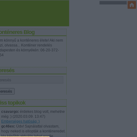
onténeres Blog
m könnyű a konténeres élete! Aki nem
zi, olvassa... Konténer rendelés
dapesten és környékén: 06-20-372-
64
eresés
iss topikok
csavargo:
érdekes blog volt, mehetne
még :)
(
2020.03.09. 13:47
)
Emberséges hatóság :)
gc46ex:
Üdv! Sajnálattal olvastam,
hogy neked is ellopták a konténeredet.
Ha később aktuális lehet esetle...