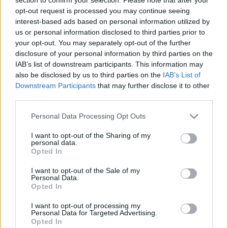
cca
•
2008. június 25.
0
opt-out request is processed you may continue seeing
interest-based ads based on personal information utilized by
Eltelt ez a pár nap is, amit pihenésre szántam, és
us or personal information disclosed to third parties prior to
máris fel kell vennem a munka ritmusát. A
your opt-out. You may separately opt-out of the further
meghosszabbított hétvégét a Balatonnál töltöttük, és
disclosure of your personal information by third parties on the
bár nekem fel kelett jönnöm, azért legalább a család
IAB’s list of downstream participants. This information may
maradhatott.Szerencsére nem égtünk le, a víz
also be disclosed by us to third parties on the
IAB’s List of
fantasztikus volt, tényleg…
Downstream Participants
that may further disclose it to other
third parties.
Üzemzavar
Please note that this website/app uses one or more Google
Personal Data Processing Opt Outs
services and may gather and store information including but
cca
•
2008. május 02.
0
not limited to your visit or usage behaviour. You may click to
I want to opt-out of the Sharing of my
personal data.
grant or deny consent to Google and its third-party tags to
Opted In
Hát nem ilyenkor üt be a mennykő?!Pont most
use your data for below specified purposes in below Google
robban le az egyik autónk, amikor pedig simán
consent section.
I want to opt-out of the Sale of my
tudnánk dolgozni, mert se dugó, se eső, se egyéb
Personal Data.
Opted In
gond! De nem adjuk fel, nem törünk meg, ha kicsit
késünk is, de megcsináljuk. Előre is elnézést.
I want to opt-out of processing my
Personal Data for Targeted Advertising.
Opted In