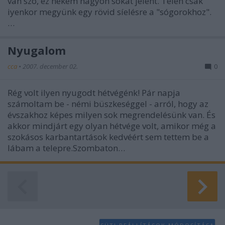
van szó, ez nekem nagyon sokat jelent. Télen csak
iyenkor megyünk egy rövid síelésre a "sógorokhoz".
…
Nyugalom
cca
•
2007. december 02.
0
Rég volt ilyen nyugodt hétvégénk! Pár napja
számoltam be - némi büszkeséggel - arról, hogy az
évszakhoz képes milyen sok megrendelésünk van. És
akkor mindjárt egy olyan hétvége volt, amikor még a
szokásos karbantartások kedvéért sem tettem be a
lábam a telepre.Szombaton…