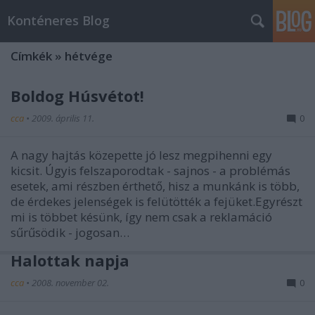
Konténeres Blog
Címkék
»
hétvége
Boldog Húsvétot!
cca
•
2009. április 11.
0
A nagy hajtás közepette jó lesz megpihenni egy
kicsit. Úgyis felszaporodtak - sajnos - a problémás
esetek, ami részben érthető, hisz a munkánk is több,
de érdekes jelenségek is felütötték a fejüket.Egyrészt
mi is többet késünk, így nem csak a reklamáció
sűrűsödik - jogosan…
Halottak napja
cca
•
2008. november 02.
0