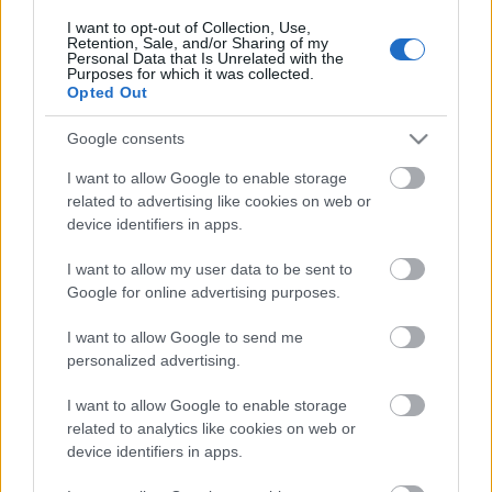
Hétvégi munka
I want to opt-out of Collection, Use,
cca
•
2008. április 28.
0
Retention, Sale, and/or Sharing of my
Personal Data that Is Unrelated with the
Purposes for which it was collected.
Sokan érdeklődnek, hogy dolgozunk-e a hétvégén,
Opted Out
pontosabban a négynapos "ünnep" alatt. Május 1-
én természetesen nem, de utána szombati
Google consents
munkarendünknek megfelelően fogunk dolgozni.
I want to allow Google to enable storage
Viszont - mint korábban említettem -, elsejétől árat
related to advertising like cookies on web or
emeltünk/emelünk, és ennek keretein…
device identifiers in apps.
In Memoriam Síelés
I want to allow my user data to be sent to
Google for online advertising purposes.
cca
•
2008. január 17.
0
I want to allow Google to send me
personalized advertising.
Azt ígértem előző posztomban, hogy beszámolok a
síelésünkről, és bár csaknem elvesztette az
I want to allow Google to enable storage
aktualitását, az adott szó kötelez!Most kívételesen
related to analytics like cookies on web or
senki nem betegedett le, ez a korábbi évekhez képest
device identifiers in apps.
mindenképpen előrelépés. Napi két óra sízés viszont
úgy kikészített…