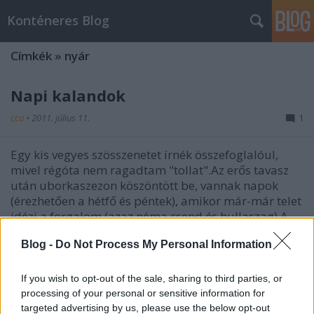
Konténeres Blog
Címkék
»
nyár
Napi kalandok
cca
•
2011. július 11.
1
Egy kis vegyes szösszenetet írnék összefoglalóul,
mivel régóta nem ragadtam "tollat".Az erős tavasz
után uborkaszezon köszöntött be, vannak napok
(érezhetően a hétfő és péntek), amikor már-már telet
idézi a forgalom (azaz néma csend és hullaszag).A
hatóságokkal…
Blog -
Do Not Process My Personal Information
Poén :)
If you wish to opt-out of the sale, sharing to third parties, or
cca
•
2008. július 09.
0
processing of your personal or sensitive information for
targeted advertising by us, please use the below opt-out