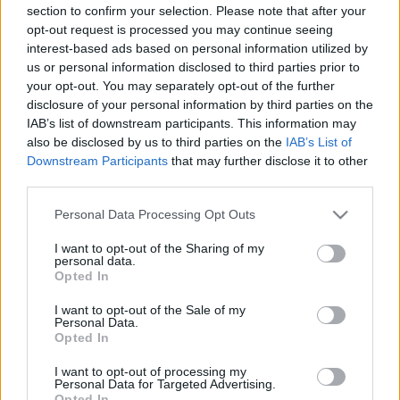
Nekem annyira tetszett az alábbi történet, hogy
section to confirm your selection. Please note that after your
feltétlenül el kell mesélnem!Valaki felhívott minket,
opt-out request is processed you may continue seeing
hogy kellene neki egy konténer. Kérdezte, hogy hány
interest-based ads based on personal information utilized by
napig maradhat az adott árért. Mondtam, hogy ha
us or personal information disclosed to third parties prior to
kivisszük, három napig díjmentesen állhat, azután
your opt-out. You may separately opt-out of the further
napidíjat számolunk…
disclosure of your personal information by third parties on the
IAB’s list of downstream participants. This information may
also be disclosed by us to third parties on the
IAB’s List of
Ismét a bányában
Downstream Participants
that may further disclose it to other
third parties.
cca
•
2008. június 25.
0
Please note that this website/app uses one or more Google
Personal Data Processing Opt Outs
Eltelt ez a pár nap is, amit pihenésre szántam, és
services and may gather and store information including but
máris fel kell vennem a munka ritmusát. A
not limited to your visit or usage behaviour. You may click to
I want to opt-out of the Sharing of my
personal data.
meghosszabbított hétvégét a Balatonnál töltöttük, és
grant or deny consent to Google and its third-party tags to
Opted In
bár nekem fel kelett jönnöm, azért legalább a család
use your data for below specified purposes in below Google
maradhatott.Szerencsére nem égtünk le, a víz
consent section.
I want to opt-out of the Sale of my
Personal Data.
fantasztikus volt, tényleg…
Opted In
Szabadság, vakáció
I want to opt-out of processing my
Personal Data for Targeted Advertising.
Opted In