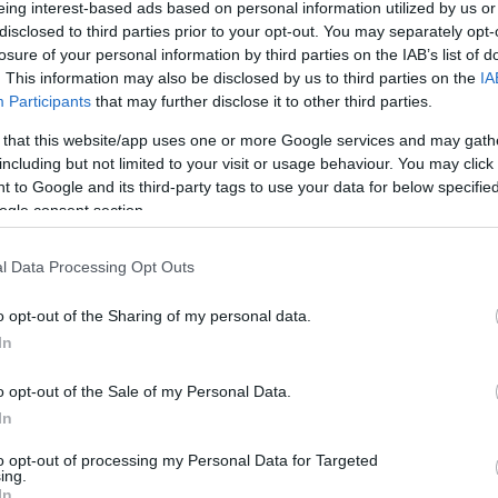
eing interest-based ads based on personal information utilized by us or
Tetszik
0
disclosed to third parties prior to your opt-out. You may separately opt-
losure of your personal information by third parties on the IAB’s list of
. This information may also be disclosed by us to third parties on the
IA
onténer
hulladék
bamako
engedély
területfoglalási
Participants
that may further disclose it to other third parties.
 that this website/app uses one or more Google services and may gath
including but not limited to your visit or usage behaviour. You may click 
 to Google and its third-party tags to use your data for below specifi
ogle consent section.
l Data Processing Opt Outs
Holnapra bevállaltunk egy lakás teljes kiürítését. Ez mindig
izgalmas, mivel minden esetben lehet találni valamilyen kincset.
Reméljük ez holnap is így lesz. Egyébként egy 53 m2-es lakásról
K
o opt-out of the Sharing of my personal data.
van szó, amiben talán még halott német katona is lesz! :)Pár 12
In
m3-es konténer biztosan…
o opt-out of the Sale of my Personal Data.
In
to opt-out of processing my Personal Data for Targeted
ing.
In