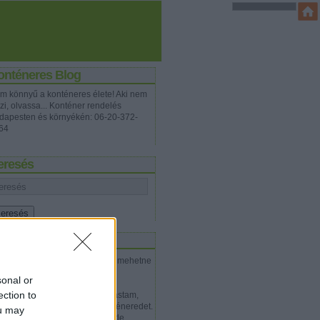
onténeres Blog
m könnyű a konténeres élete! Aki nem
zi, olvassa... Konténer rendelés
dapesten és környékén: 06-20-372-
64
eresés
iss topikok
csavargo:
érdekes blog volt, mehetne
még :)
(
2020.03.09. 13:47
)
sonal or
Emberséges hatóság :)
ection to
gc46ex:
Üdv! Sajnálattal olvastam,
hogy neked is ellopták a konténeredet.
ou may
Ha később aktuális lehet esetle...