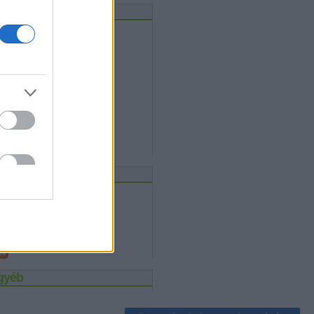
rchívum
2012 november
(
3
)
2011 december
(
5
)
2011 szeptember
(
1
)
2011 augusztus
(
1
)
2011 július
(
1
)
2011 május
(
1
)
2011 április
(
1
)
2011 március
(
1
)
2011 február
(
1
)
2011 január
(
1
)
Tovább
...
eedek
RSS 2.0
bejegyzések
,
kommentek
Atom
bejegyzések
,
kommentek
gyéb