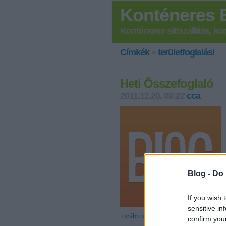
Konténeres 
Konténeres sittszállítás, k
Címkék
»
területfoglalási
Heti Összefoglaló
2011.12.20. 09:22
cca
Blog -
Do 
If you wish 
sensitive in
tovább »
confirm you