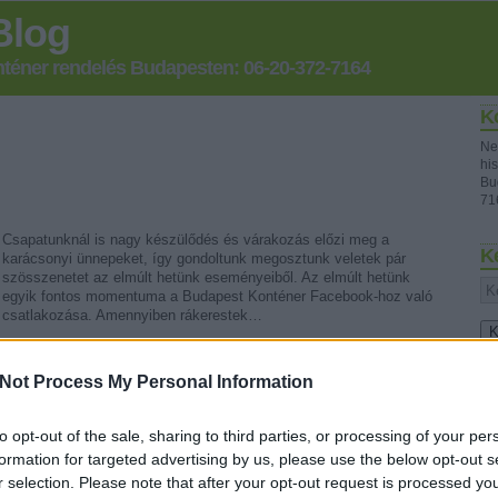
Blog
onténer rendelés Budapesten: 06-20-372-7164
K
Ne
his
Bu
71
Csapatunknál is nagy készülődés és várakozás előzi meg a
K
karácsonyi ünnepeket, így gondoltunk megosztunk veletek pár
szösszenetet az elmúlt hetünk eseményeiből. Az elmúlt hetünk
egyik fontos momentuma a Budapest Konténer Facebook-hoz való
csatlakozása. Amennyiben rákerestek…
Fr
Not Process My Personal Information
to opt-out of the sale, sharing to third parties, or processing of your per
formation for targeted advertising by us, please use the below opt-out s
r selection. Please note that after your opt-out request is processed y