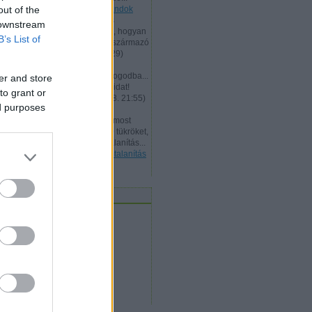
out of the
(
2015.11.27. 11:51
)
Napi kalandok
Sir Oliver Yolland:
Üdv, nincs
 downstream
tapasztalatom a becsélésben, hogyan
B’s List of
kell egy most még álló falból származó
sitt menny...
(
2014.02.06. 13:29
)
Becslés
Mpet:
Szia! Rég nem írtál a bogodba...
er and store
Kíváncsian várjuk beszámolóidat!
to grant or
Hatóság mentest!
(
2012.04.28. 21:55
)
ed purposes
Boldog Új Évet!
R.Zimmerman:
Hali. Nekem most
lopták le 4 napja a KIA K2700 tükröket,
pedig nálunk épp nincs lomtalanítás...
Rá...
(
2011.09.15. 11:12
)
Lomtalanítás
magyar módra
edvencek
zöldhulladék szállítás
lomtalanítás
konténer
sittszállítás
konténeres sitt
konténer Budapest
konténer rendelés
konténeres sittszállítás