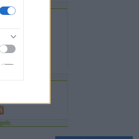
rchívum
2012 november
(
3
)
2011 december
(
5
)
2011 szeptember
(
1
)
2011 augusztus
(
1
)
2011 július
(
1
)
2011 május
(
1
)
2011 április
(
1
)
2011 március
(
1
)
2011 február
(
1
)
2011 január
(
1
)
Tovább
...
eedek
RSS 2.0
bejegyzések
,
kommentek
Atom
bejegyzések
,
kommentek
gyéb