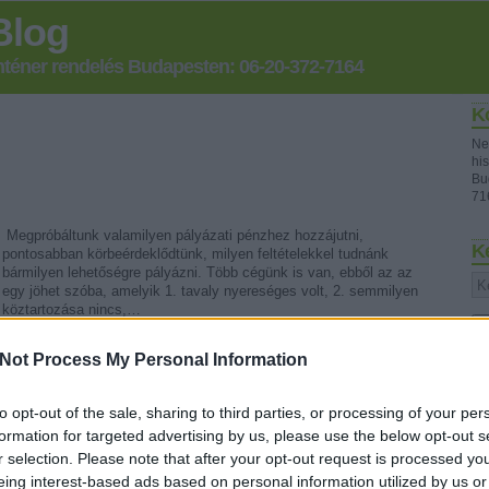
Blog
onténer rendelés Budapesten: 06-20-372-7164
K
Ne
his
Bu
71
Megpróbáltunk valamilyen pályázati pénzhez hozzájutni,
K
pontosabban körbeérdeklődtünk, milyen feltételekkel tudnánk
bármilyen lehetőségre pályázni. Több cégünk is van, ebből az az
egy jöhet szóba, amelyik 1. tavaly nyereséges volt, 2. semmilyen
köztartozása nincs,…
Not Process My Personal Information
Fr
to opt-out of the sale, sharing to third parties, or processing of your per
formation for targeted advertising by us, please use the below opt-out s
r selection. Please note that after your opt-out request is processed y
eing interest-based ads based on personal information utilized by us or