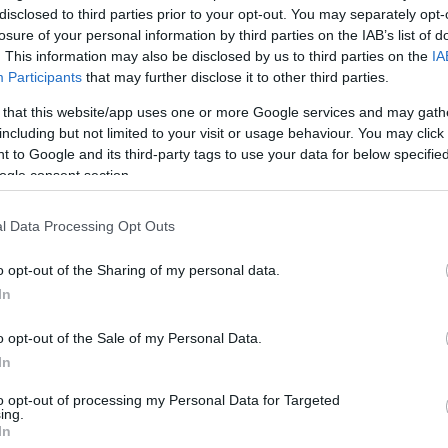
disclosed to third parties prior to your opt-out. You may separately opt-
Tetszik
0
losure of your personal information by third parties on the IAB’s list of
. This information may also be disclosed by us to third parties on the
IA
Participants
that may further disclose it to other third parties.
s
támogatás
vállalkozás
 that this website/app uses one or more Google services and may gath
including but not limited to your visit or usage behaviour. You may click 
 to Google and its third-party tags to use your data for below specifi
ogle consent section.
Nem nagyon szeretném siratni a múlt évet, mert bízom a jövőben.
l Data Processing Opt Outs
Nem kívánok magunknak rosszabbat, mint az idei, de lehetne
kicsit jobb is! :)Sok tervünk van, nem mondhatnám, hogy bővíteni
o opt-out of the Sharing of my personal data.
fogunk, de biztosan átalakítjuk a cégünket. A válságot az év
K
végére igencsak a bőrünkön…
In
o opt-out of the Sale of my Personal Data.
In
to opt-out of processing my Personal Data for Targeted
ing.
In