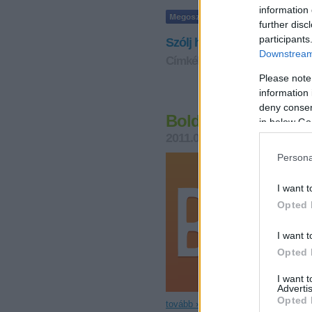
information 
further disc
participants
Szólj hozzá!
Downstream 
Címkék:
eu
pályázat
fejleszté
Please note
information 
deny consent
Boldog Új Évet!
in below Go
2011.01.03. 12:06
cca
Persona
I want t
Opted 
I want t
Opted 
I want 
Advertis
Opted 
tovább »