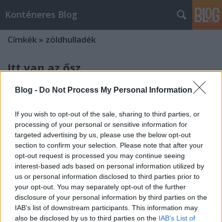
Konténeres Blog
Címkék
»
zöldhulladék
Itt van az ősz...
cca
•
2012. november 19.
0
Blog -
Do Not Process My Personal Information
Itt van az ősz, itt van újra! :-) Ha költő lennék, azt
If you wish to opt-out of the sale, sharing to third parties, or
mondanám, a természet százszínű pompájában
processing of your personal or sensitive information for
gyönyörködik ilyenkor fiatal és öreg. De
targeted advertising by us, please use the below opt-out
konténeresként is vidáman hallgatom a fák "lehulló
section to confirm your selection. Please note that after your
levelének lágy neszét", mert azok azt susogják
opt-out request is processed you may continue seeing
fülembe, hogy hamarosan -…
interest-based ads based on personal information utilized by
us or personal information disclosed to third parties prior to
Vegyes hulladék
your opt-out. You may separately opt-out of the further
disclosure of your personal information by third parties on the
cca
•
2009. augusztus 09.
0
IAB’s list of downstream participants. This information may
also be disclosed by us to third parties on the
IAB’s List of