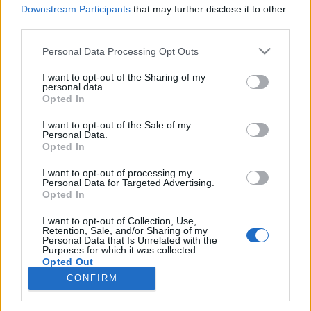
Mivel a pilisborosjenői lerakó bezárta kapuit, így
Downstream Participants
that may further disclose it to other
mindinkább nő annak a jelentősége, hogy mi is kerül
third parties.
a konténerbe.Lehetőség szerint csak egyféle
hulladékot tegyenek a konténerbe: vagy tisztán
Please note that this website/app uses one or more Google
Personal Data Processing Opt Outs
services and may gather and store information including but
zöldhulladékot, vagy könnyű (de akár vegyes jellegű)
not limited to your visit or usage behaviour. You may click to
I want to opt-out of the Sharing of my
hulladékot, vagy inert, azaz…
personal data.
grant or deny consent to Google and its third-party tags to
Opted In
use your data for below specified purposes in below Google
Milyen a tiszta törmelék?
consent section.
I want to opt-out of the Sale of my
Personal Data.
cca
•
2007. október 23.
0
Opted In
I want to opt-out of processing my
Árban sokszor nem kis különbség van a tiszta
Personal Data for Targeted Advertising.
törmelék és a vegyes építési hulladék között. De mi is
Opted In
minősül tiszta törmeléknek?Hivatalos meghatározás
szerint inert hulladéknak azok a hulladékfajták
I want to opt-out of Collection, Use,
Retention, Sale, and/or Sharing of my
minősülnek, amelyek nem bomlanak le, nincs
Personal Data that Is Unrelated with the
Purposes for which it was collected.
csurgalékuk és gyakorlatilag nem…
Opted Out
CONFIRM
Google consents